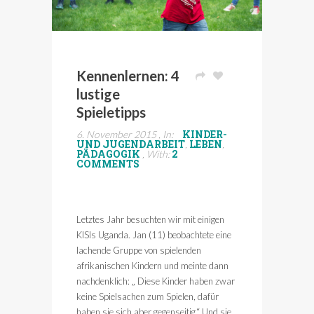
Kennenlernen: 4
lustige
Spieletipps
KINDER-
6. November 2015 , In:
UND JUGENDARBEIT
LEBEN
,
,
PÄDAGOGIK
2
, With:
COMMENTS
Letztes Jahr besuchten wir mit einigen
KISIs Uganda. Jan (11) beobachtete eine
lachende Gruppe von spielenden
afrikanischen Kindern und meinte dann
nachdenklich: „ Diese Kinder haben zwar
keine Spielsachen zum Spielen, dafür
haben sie sich aber gegenseitig.“ Und sie