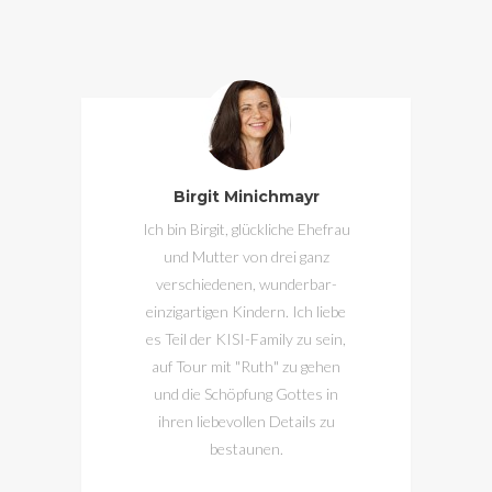
Birgit Minichmayr
Ich bin Birgit, glückliche Ehefrau
und Mutter von drei ganz
verschiedenen, wunderbar-
einzigartigen Kindern. Ich liebe
es Teil der KISI-Family zu sein,
auf Tour mit "Ruth" zu gehen
und die Schöpfung Gottes in
ihren liebevollen Details zu
bestaunen.