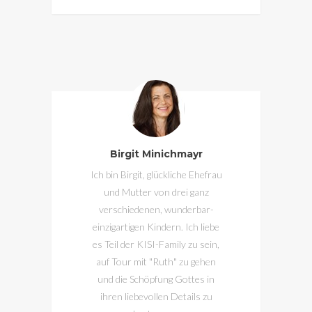
Birgit Minichmayr
Ich bin Birgit, glückliche Ehefrau
und Mutter von drei ganz
verschiedenen, wunderbar-
einzigartigen Kindern. Ich liebe
es Teil der KISI-Family zu sein,
auf Tour mit "Ruth" zu gehen
und die Schöpfung Gottes in
ihren liebevollen Details zu